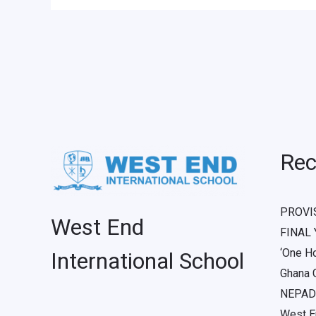
Rec
PROVI
West End
FINAL
‘One H
International School
Ghana G
NEPAD 
West En