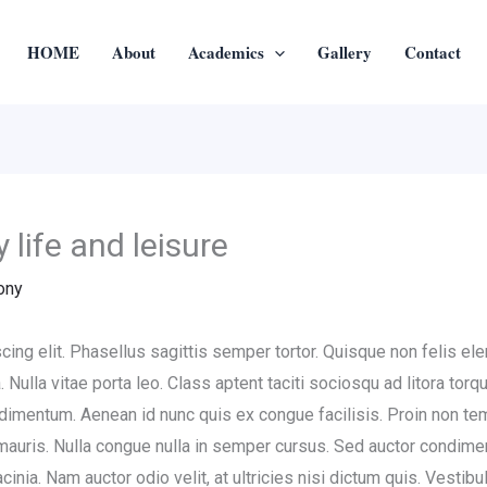
HOME
About
Academics
Gallery
Contact
 life and leisure
ony
cing elit. Phasellus sagittis semper tortor. Quisque non felis 
. Nulla vitae porta leo. Class aptent taciti sociosqu ad litora tor
dimentum. Aenean id nunc quis ex congue facilisis. Proin non t
ies mauris. Nulla congue nulla in semper cursus. Sed auctor condi
inia. Nam auctor odio velit, at ultricies nisi dictum quis. Vesti