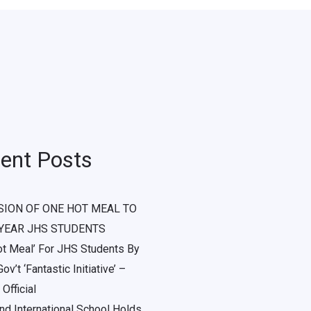
ent Posts
SION OF ONE HOT MEAL TO
 YEAR JHS STUDENTS
ot Meal’ For JHS Students By
ov’t ‘Fantastic Initiative’ –
Official
d International School Holds